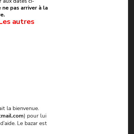
r aux dates ci-
ne pas arriver à la
e.
Les autres
it la bienvenue.
tmail.com
) pour lui
d’aide. Le bazar est